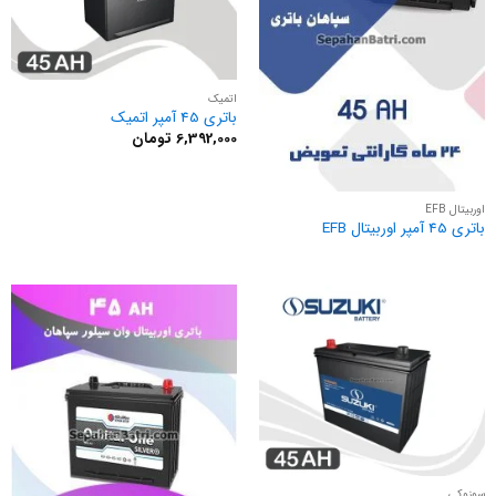
اتمیک
باتری 45 آمپر اتمیک
6,392,000
تومان
اوربیتال EFB
باتری 45 آمپر اوربیتال EFB
سوزوکی