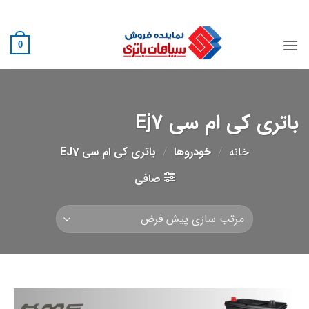
Ski
02188882222
t
conten
0
باتری کی ام سی Ej7
خانه
/
خودروها
/
باتری کی ام سی EJ7
صافی