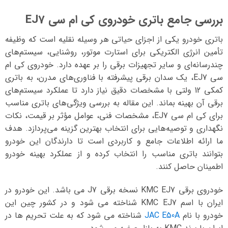
بررسی جامع باتری خودروی کی ام سی EJ7
باتری خودرو یکی از اجزای حیاتی هر وسیله نقلیه است که وظیفه
تأمین انرژی الکتریکی برای استارت موتور، روشنایی، سیستم‌های
چندرسانه‌ای و سایر تجهیزات برقی را بر عهده دارد. خودروی کی ام
سی EJ7، یک سدان برقی پیشرفته با فناوری‌های مدرن، به باتری
کمکی 12 ولتی با مشخصات دقیق نیاز دارد تا عملکرد سیستم‌های
برقی آن بهینه بماند. این مقاله به بررسی ویژگی‌های باتری مناسب
برای کی ام سی EJ7، مشخصات فنی، عوامل مؤثر بر قیمت، نکات
نگهداری و توصیه‌هایی برای انتخاب بهترین گزینه می‌پردازد. هدف
ما ارائه اطلاعات جامع و کاربردی است تا دارندگان این خودرو
بتوانند باتری مناسب را انتخاب کرده و از عملکرد بهینه خودرو
اطمینان حاصل کنند.
خودروی برقی KMC EJ7 نسخه برقی J7 می باشد. این خودرو در
ایران با اسم KMC EJ7 شناخته می شود و در کشور چین این
خودرو با نام
JAC E50A
شناخته می شود که به علت تحریم ها در