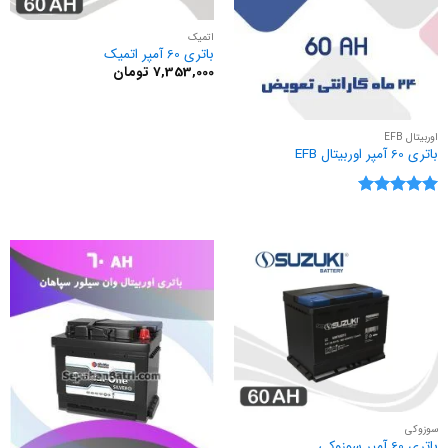
اتمیک
باتری 60 آمپر اتمیک
7,353,000
تومان
اوربیتال EFB
باتری 60 آمپر اوربیتال EFB
نمره
5
از
5
سوزوکی
باتری 60 آمپر سوزوکی