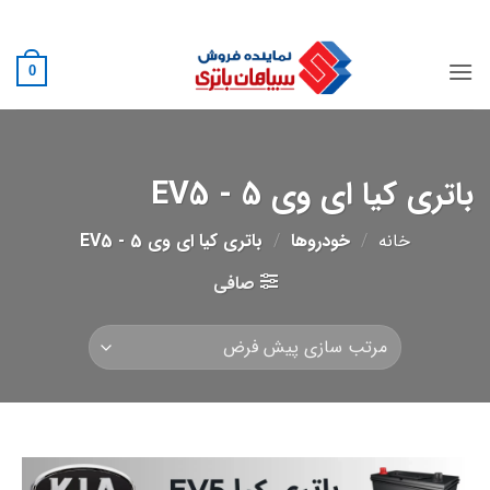
Ski
02188882222
t
conten
0
باتری کیا ای وی 5 - EV5
خانه
/
خودروها
/
باتری کیا ای وی 5 - EV5
صافی