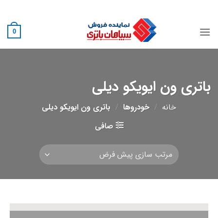
Ski
02188882222
t
conten
0
باتری ون ایویکو دیلی
خانه
/
خودروها
/
باتری ون ایویکو دیلی
صافی