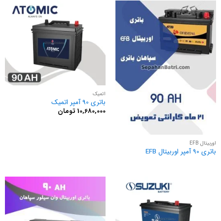
اتمیک
باتری 90 آمپر اتمیک
10,680,000
تومان
اوربیتال EFB
باتری 90 آمپر اوربیتال EFB