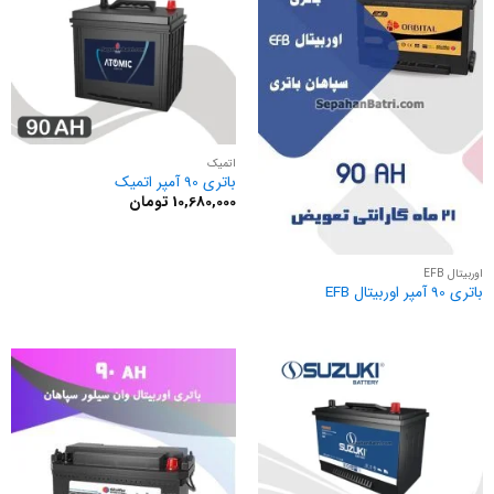
اتمیک
باتری 90 آمپر اتمیک
10,680,000
تومان
اوربیتال EFB
باتری 90 آمپر اوربیتال EFB