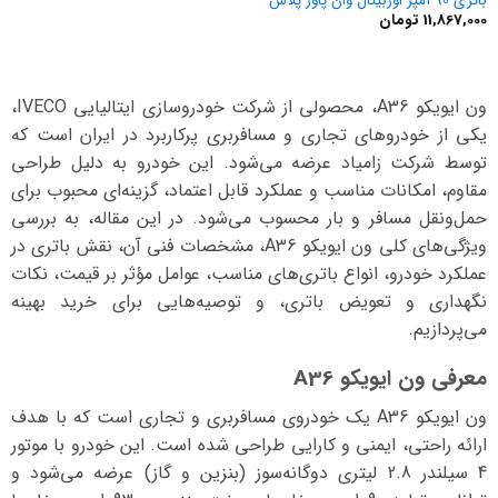
باتری 90 آمپر اوربیتال وان پاور پلاس
11,867,000
تومان
ون ایویکو A36، محصولی از شرکت خودروسازی ایتالیایی IVECO،
یکی از خودروهای تجاری و مسافربری پرکاربرد در ایران است که
توسط شرکت زامیاد عرضه می‌شود. این خودرو به دلیل طراحی
مقاوم، امکانات مناسب و عملکرد قابل اعتماد، گزینه‌ای محبوب برای
حمل‌ونقل مسافر و بار محسوب می‌شود. در این مقاله، به بررسی
ویژگی‌های کلی ون ایویکو A36، مشخصات فنی آن، نقش باتری در
عملکرد خودرو، انواع باتری‌های مناسب، عوامل مؤثر بر قیمت، نکات
نگهداری و تعویض باتری، و توصیه‌هایی برای خرید بهینه
می‌پردازیم.
معرفی ون ایویکو A36
ون ایویکو A36 یک خودروی مسافربری و تجاری است که با هدف
ارائه راحتی، ایمنی و کارایی طراحی شده است. این خودرو با موتور
4 سیلندر 2.8 لیتری دوگانه‌سوز (بنزین و گاز) عرضه می‌شود و