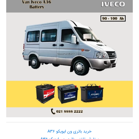
خرید باتری ون ایویکو A36