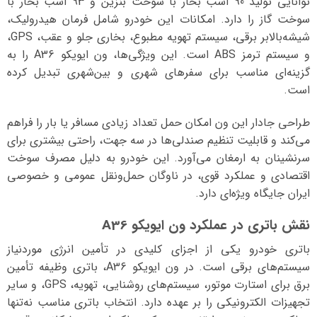
توانایی تولید 90 اسب بخار با سوخت بنزین و 93 اسب بخار با
سوخت گاز را دارد. امکانات این خودرو شامل فرمان هیدرولیک،
شیشه‌بالابر برقی، سیستم تهویه مطبوع، بخاری جلو و عقب، GPS،
و سیستم ترمز ABS است. این ویژگی‌ها، ون ایویکو A36 را به
گزینه‌ای مناسب برای سفرهای شهری و بین‌شهری تبدیل کرده
است.
طراحی جادار این ون امکان حمل تعداد زیادی مسافر یا بار را فراهم
می‌کند و قابلیت تنظیم صندلی‌ها در سه جهت، راحتی بیشتری برای
سرنشینان به ارمغان می‌آورد. این خودرو به دلیل مصرف سوخت
اقتصادی و عملکرد قوی، در ناوگان حمل‌ونقل عمومی و خصوصی
ایران جایگاه ویژه‌ای دارد.
نقش باتری در عملکرد ون ایویکو A36
باتری خودرو یکی از اجزای کلیدی در تأمین انرژی موردنیاز
سیستم‌های برقی است. در ون ایویکو A36، باتری وظیفه تأمین
برق برای استارت موتور، سیستم‌های روشنایی، تهویه، GPS، و سایر
تجهیزات الکترونیکی را بر عهده دارد. انتخاب باتری مناسب نه‌تنها