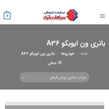
Ski
02188882222
t
conten
0
باتری ون ایویکو A36
خانه
/
خودروها
/
باتری ون ایویکو A36
صافی