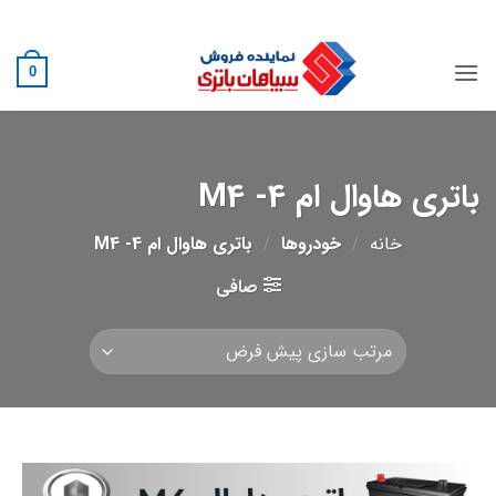
Ski
02188882222
t
conten
0
باتری هاوال ام 4- M4
خانه
/
خودروها
/
باتری هاوال ام 4- M4
صافی