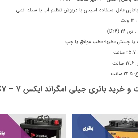
اطری قابل استفاده: اسیدی با درپوش تنظیم آب یا سیلد اتمی
 ولت
ی 26 (D26)
یا چینش قطبها: قطب موافق یا چپ
نت
سانت
2 سانت
و خرید باتری جیلی امگراند ایکس 7 – X7 :