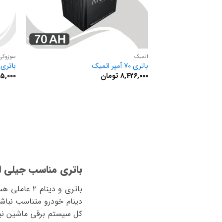
اتمیک
سوزوکی
باتری 70 آمپر اتمیک
باتری 70 آمپر سوزوک
8,426,000
تومان
25,000
باتری مناسب جیلی امگ
باتری و دین
دینام خودرو متناسب نباش