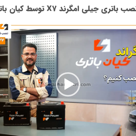
ی جیلی امگرند X7 توسط کیان باتری
نمایشگر
ویدیو