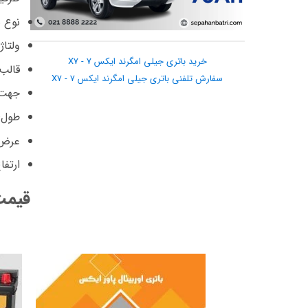
نوع ب
ولتاژ : 12
خرید باتری جیلی امگرند ایکس 7 - X7
قالب : د
سفارش تلفنی باتری جیلی امگرند ایکس 7 - X7
جهت 
طول: 25.7 سا
عرض: 17.6 
ارتفاع: 2.5
قیمت 