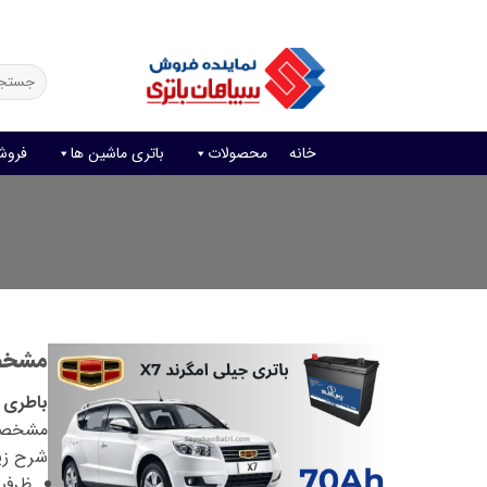
Ski
فروش آنلاین باتری
قیمت باتری ماشین
امداد باتری
t
conten
جستجو
برای:
خانه
محصولات
باتری ماشین ها
فروش
مشخصا
باطری م
شرح زی
ظرفیت با