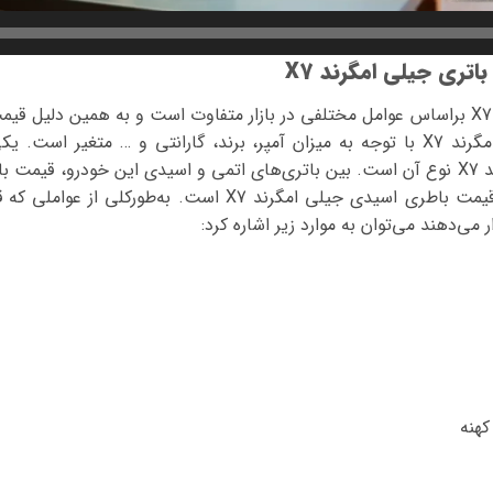
اتری جیلی امگرند X7
قیمت باتری جیلی امگرند X7 بر‌اساس عوامل مختلفی در بازار متفاوت است و به همین د
کلی قیمت باطری جیلی امگرند X7 با توجه به میزان آمپر، برند، گارانتی و … متغی
باطری ماشین جیلی امگرند X7 نوع آن است. بین باتری‌های اتمی و اسیدی این خودرو،
X7 از نوع اتمی بیشتر از قیمت باطری اسیدی جیلی امگرند X7 اس
کهنه