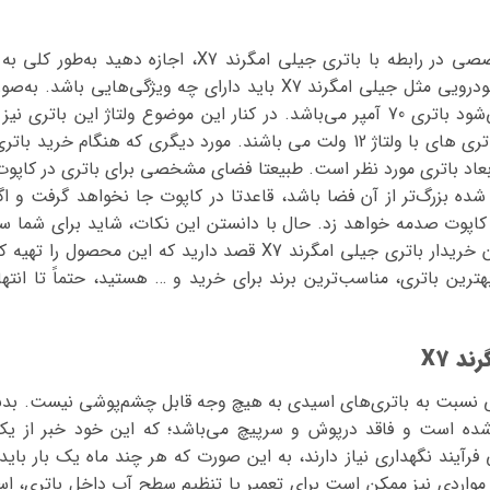
قبل از شروع صحبت تخصصی در رابطه با باتری جیلی امگرند X7
مناسب‌ترین باتری برای خودرویی مثل جیلی امگرند X7 باید دارای چه ویژ
ابعاد باتری مورد نظر است. طبیعتا فضای مشخصی برای باتری در کاپوت
ده بزرگ‌تر از آن فضا باشد، قاعدتا در کاپوت جا نخواهد گرفت و اگ
 کاپوت صدمه خواهد زد. حال با دانستن این نکات، شاید برای شما سوا
باشد. اگر شما نیز به عنوان خریدار باتری جیلی امگرند X7 قصد دارید ک
ترین باتری، مناسب‌ترین برند برای خرید و … هستید، حتماً تا انتها
د X7
ی نسبت به باتری‌های اسیدی به هیچ وجه قابل چشم‌پوشی نیست. بدنه
شده است و فاقد درپوش و سرپیچ می‌باشد؛ که این خود خبر از ی
فرآیند نگهداری نیاز دارند، به این صورت که هر چند ماه یک بار باید 
 مواردی نیز ممکن است برای تعمیر یا تنظیم سطح آب داخل باتری، اسی