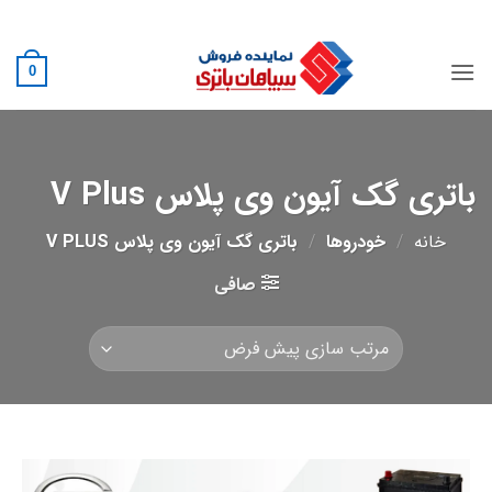
Ski
02188882222
t
conten
0
باتری گک آیون وی پلاس V Plus
خانه
/
خودروها
/
باتری گک آیون وی پلاس V PLUS
صافی