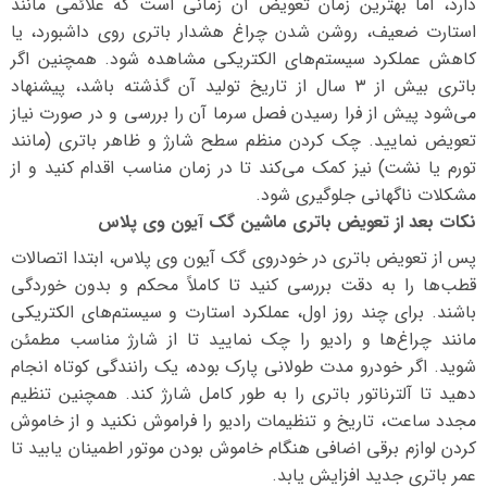
دارد، اما بهترین زمان تعویض آن زمانی است که علائمی مانند
استارت ضعیف، روشن شدن چراغ هشدار باتری روی داشبورد، یا
کاهش عملکرد سیستم‌های الکتریکی مشاهده شود. همچنین اگر
باتری بیش از ۳ سال از تاریخ تولید آن گذشته باشد، پیشنهاد
می‌شود پیش از فرا رسیدن فصل سرما آن را بررسی و در صورت نیاز
تعویض نمایید. چک کردن منظم سطح شارژ و ظاهر باتری (مانند
تورم یا نشت) نیز کمک می‌کند تا در زمان مناسب اقدام کنید و از
مشکلات ناگهانی جلوگیری شود.
نکات بعد از تعویض باتری ماشین گک آیون وی پلاس
پس از تعویض باتری در خودروی گک آیون وی پلاس، ابتدا اتصالات
قطب‌ها را به دقت بررسی کنید تا کاملاً محکم و بدون خوردگی
باشند. برای چند روز اول، عملکرد استارت و سیستم‌های الکتریکی
مانند چراغ‌ها و رادیو را چک نمایید تا از شارژ مناسب مطمئن
شوید. اگر خودرو مدت طولانی پارک بوده، یک رانندگی کوتاه انجام
دهید تا آلترناتور باتری را به طور کامل شارژ کند. همچنین تنظیم
مجدد ساعت، تاریخ و تنظیمات رادیو را فراموش نکنید و از خاموش
کردن لوازم برقی اضافی هنگام خاموش بودن موتور اطمینان یابید تا
عمر باتری جدید افزایش یابد.