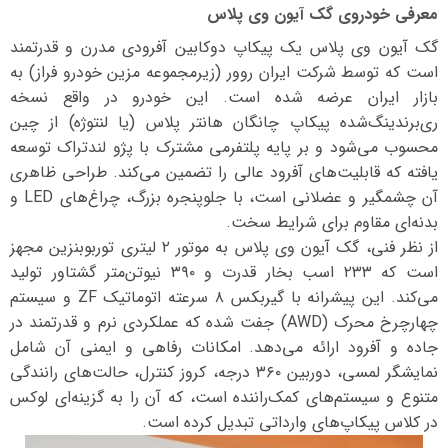
معرفی خودروی گک آیون وی پلاس
گک آیون وی پلاس یک پیکاپ دوکابین آفرودی مدرن و قدرتمند
است که توسط شرکت ایران روور (زیرمجموعه مزین خودرو فراز) به
بازار ایران عرضه شده است. این خودرو در واقع نسخه
ری‌برندینگ‌شده پیکاپ چانگان هانتر پلاس (یا لنتوژه) از چین
محسوب می‌شود و بر پایه پلتفرمی مشترک با پژو لندتراک توسعه
یافته که قابلیت‌های آفرود عالی را تضمین می‌کند. طراحی ظاهری
آن چشمگیر و عضلانی است، با جلوپنجره بزرگ، چراغ‌های LED و
بدنه‌ای مقاوم برای شرایط سخت.
از نظر فنی، گک آیون وی پلاس به موتور ۲ لیتری توربوبنزین مجهز
است که ۲۳۳ اسب بخار قدرت و ۳۹۰ نیوتن‌متر گشتاور تولید
می‌کند. این پیشرانه با گیربکس ۸ سرعته اتوماتیک ZF و سیستم
چهارچرخ محرک (AWD) جفت شده که عملکردی نرم و قدرتمند در
جاده و آفرود ارائه می‌دهد. امکانات رفاهی و ایمنی آن شامل
نمایشگر لمسی، دوربین ۳۶۰ درجه، کروز کنترل، حالت‌های رانندگی
متنوع و سیستم‌های کمک‌راننده است، که آن را به گزینه‌ای لوکس
در کلاس پیکاپ‌های وارداتی تبدیل کرده است.