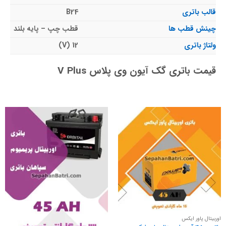
قالب باتری
B24
چینش قطب ها
قطب چپ – پایه بلند
ولتاژ باتری
12 (V)
قیمت باتری گک آیون وی پلاس V Plus
اوربیتال پاور ایکس