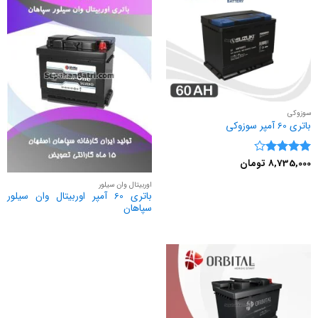
سوزوکی
باتری 60 آمپر سوزوکی
8,735,000
تومان
نمره
4
از 5
اوربیتال وان سیلور
باتری 60 آمپر اوربیتال وان سیلور
سپاهان