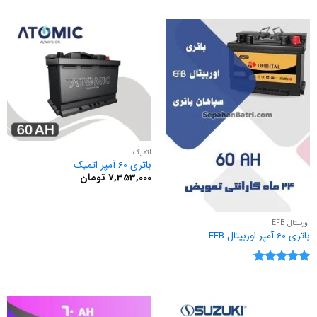
اتمیک
باتری 60 آمپر اتمیک
7,353,000
تومان
اوربیتال EFB
باتری 60 آمپر اوربیتال EFB
نمره
5
از
5