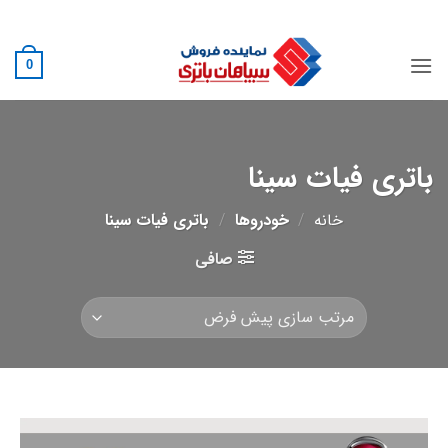
Ski
02188882222
t
conten
0
باتری فیات سینا
خانه
/
خودروها
/
باتری فیات سینا
صافی