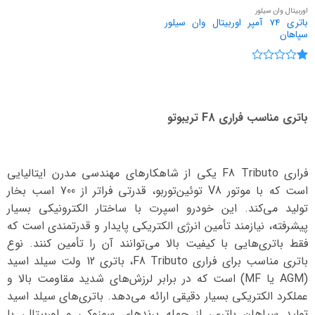
اوربیتال وان سیلور
باتری 74 آمپر اوربیتال وان سیلور
سپاهان
نمره
1
از
5
باتری مناسب فراری F8 تریبوتو
فراری F8 Tributo یکی از شاهکارهای مهندسی مدرن ایتالیایی
است که با موتور V8 توئین‌توربو، قدرتی فراتر از 700 اسب بخار
تولید می‌کند. این خودرو اسپرت با ساختار الکترونیکی بسیار
پیشرفته، نیازمند تأمین انرژی الکتریکی پایدار و قدرتمندی است که
فقط باتری‌هایی با کیفیت بالا می‌توانند آن را تأمین کنند. نوع
باتری مناسب برای فراری F8 Tributo، باتری 12 ولت سیلد اسید
(AGM یا MF) است که در برابر لرزش‌های شدید مقاومت بالا و
عملکرد الکتریکی بسیار دقیقی ارائه می‌دهد. باتری‌های سیلد اسید
تولید سپاهان باتری، از جمله برندهای سوزوکی و اوربیتال، با