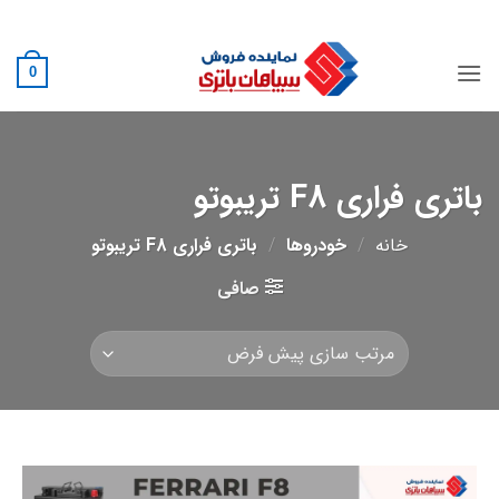
Ski
02188882222
t
conten
0
باتری فراری F8 تریبوتو
خانه
/
خودروها
/
باتری فراری F8 تریبوتو
صافی