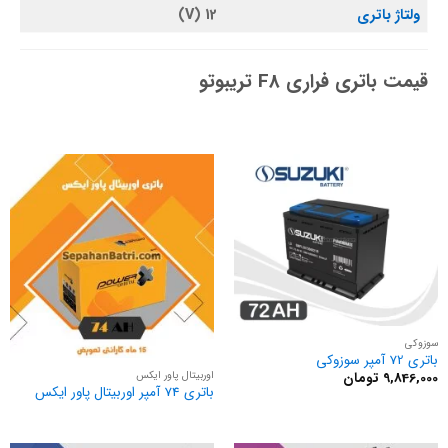
ولتاژ باتری
12 (V)
قیمت باتری فراری F8 تریبوتو
سوزوکی
باتری 72 آمپر سوزوکی
اوربیتال پاور ایکس
9,846,000
تومان
باتری 74 آمپر اوربیتال پاور ایکس