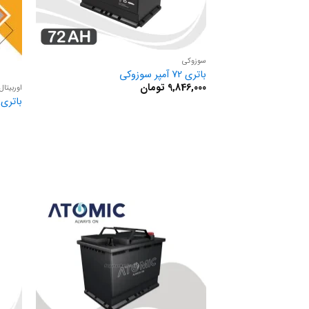
سوزوکی
باتری 72 آمپر سوزوکی
9,846,000
تومان
اوربیتال
باتری 74 آمپر اوربیتال پاور ای