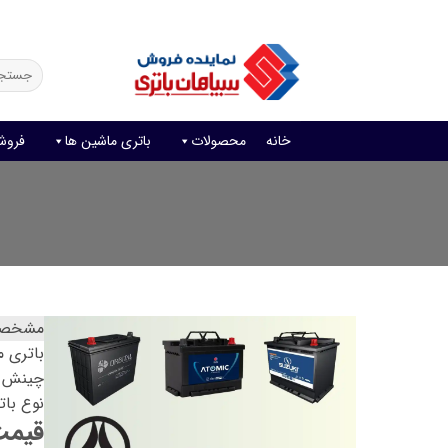
Ski
فروش آنلاین باتری
قیمت باتری ماشین
امداد باتری
t
conten
جستجو
برای:
خانه
محصولات
باتری ماشین ها
فروش
مشخصات
باتری منا
چینش ق
نوع بات
قیمت