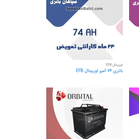
اوربیتال EFB
باتری 74 آمپر اوربیتال EFB