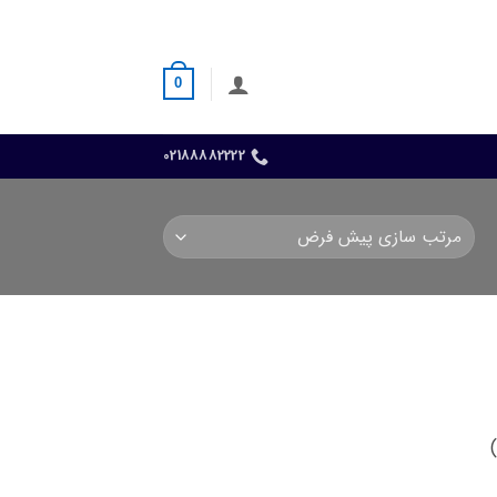
0
02188882222