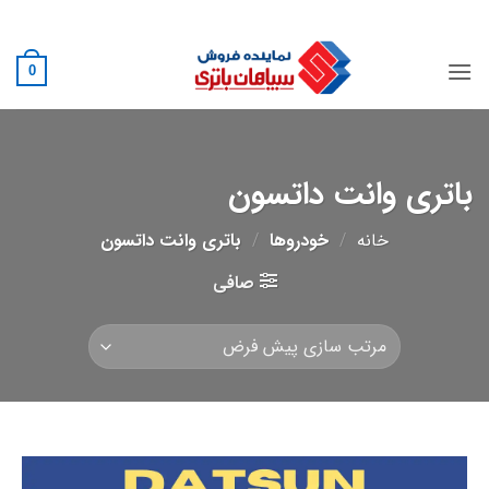
Ski
02188882222
t
conten
0
باتری وانت داتسون
خانه
/
خودروها
/
باتری وانت داتسون
صافی