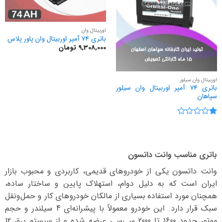
اوربیتال وان
باتری 74 آمپر اوربیتال وان پاور پلاس
9,308,000
تومان
اوربیتال وان سیلور
باتری 74 آمپر اوربیتال وان سیلور
سپاهان
نمره
1
از
5
باتری مناسب وانت داتسون
وانت داتسون یکی از خودروهای قدیمی، کاربردی و محبوب بازار
ایران است که به دلیل دوام، استهلاک پایین و ساختار ساده،
همچنان مورد استفاده بسیاری از مالکان خودروهای کار و حمل‌ونقل
سبک قرار دارد. این خودرو معمولاً با پیشرانه‌ای 4 سیلندر و حجم
موتور حدود 1600 تا 2000 سی‌سی عرضه شده و از سیستم برق 12