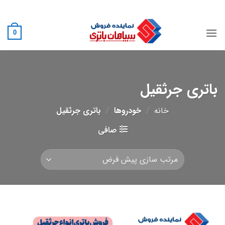
Ski
02188882222
t
conten
0
باتری جرثقیل
خانه
/
خودروها
/
باتری جرثقیل
صافی