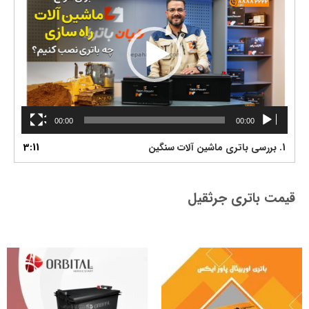
ا
ی
ش
گ
ر
و
ی
د
00:00
00:00
ی
و
1. بررسی باتری ماشین آلات سنگین
3:11
قیمت باتری جرثقیل