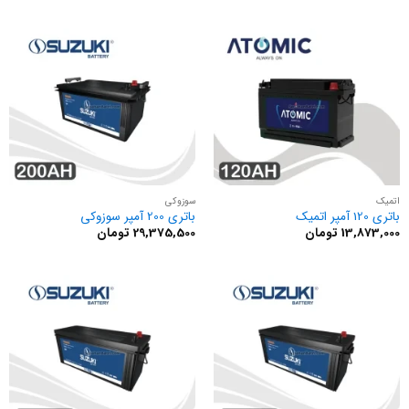
اتمیک
سوزوکی
باتری 120 آمپر اتمیک
باتری 200 آمپر سوزوکی
13,873,000
تومان
29,375,500
تومان