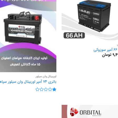
ی
9,4
تومان
اوربیتال وان سیلور
باتری 74 آمپر اوربیتال وان سیلور سپاهان
نمره
1
از
5