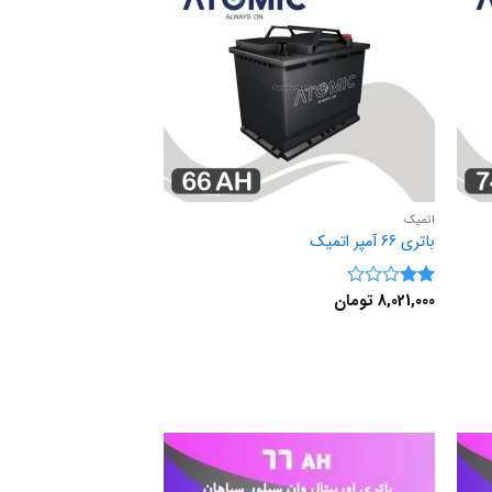
اتمیک
باتری 66 آمپر اتمیک
8,021,000
تومان
نمره
2
از
5