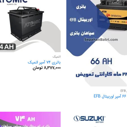
اتمیک
باتری 74 آمپر اتمیک
8,377,000
تومان
E
E