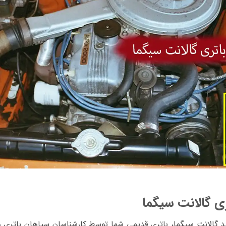
ی گالانت سیگما
د گالانت سیگما، باتری قدیمی شما توسط کارشناسان سپاهان باتری