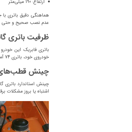
ارتفاع: 190 میلی‌متر
هماهنگی دقیق باتری با ج
عدم نصب صحیح و حتی آس
ظرفیت باتری گال
خودروی خود، باتری 74 آمپری را جایگزین باتری اصلی گالانت سیگما کنید.
چینش قطب‌های ب
چینش استاندارد باتری گ
اشتباه یا بروز مشکلات برق