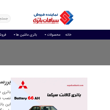
Ski
فروش آنلاین باتری
قیمت باتری ماشین
امداد باتری
t
conten
جستجو
برای:
خانه
محصولات
باتری ماشین ها
فروش
بررس
نصب ش
این بات