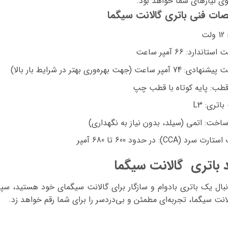
ی نیازهای شما خواهد بود.
ت فنی باتری گالانت سیگما
12 ولت
 استاندارد:
66 آمپر ساعت
ت پیشنهادی:
74 آمپر ساعت (جهت بهره‌وری بهتر در شرایط بار بالا)
قطب:
پایه کوتاه با قطب چپ
باتری:
L3
ساخت:
اتمی (سیلد، بدون نیاز به نگهداری)
استارت سرد (CCA):
در حدود 600 تا 680 آمپر
 باتری گالانت سیگما
دنبال یک باتری بادوام و سازگار برای گالانت سیگمای خود هستید، سپاها
انت سیگما، تجربه‌ای مطمئن و بی‌دردسر را برای شما رقم خواهد زد.