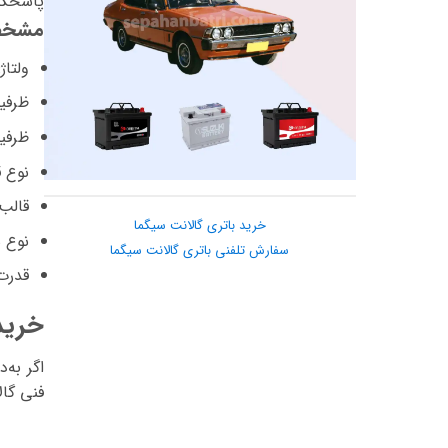
پاسخگو
مشخصا
ولتاژ:
ظرفیت
ظرفی
نوع 
قالب 
خرید باتری گالانت سیگما
نوع 
سفارش تلفنی باتری گالانت سیگما
قدرت 
خرید
اگر به‌
فنی گال