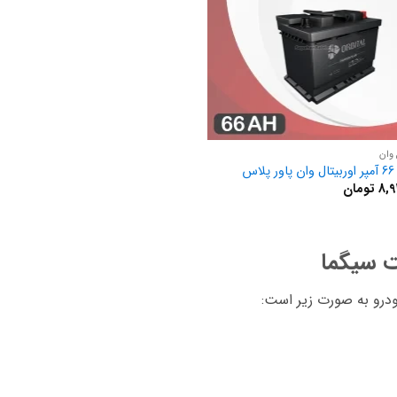
 وان
اس
8,9
تومان
نت سیگما