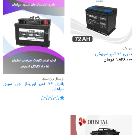
سوزوکی
باتری 74 آمپر سوزوکی
9,846,000
تومان
اوربیتال وان سیلور
باتری 74 آمپر اوربیتال وان سیلور
سپاهان
نمره
1
از
5