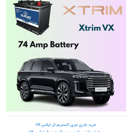
خرید باتری چری اکستریم ال ایکس VX