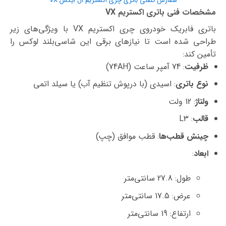
سفارش تلفنی باتری چری اکستریم ال ایکس VX
مشخصات فنی باتری اکستریم VX
باتری فابریک خودروی چری اکستریم VX با ویژگی‌های زیر
طراحی شده است تا نیازهای برقی این شاسی‌بلند لوکس را
تأمین کند:
ظرفیت
: 74 آمپر ساعت (74AH)
نوع باتری
: اسیدی (با درپوش تنظیم آب) یا سیلد اتمی
ولتاژ
: 12 ولت
قالب
: L3
چینش قطب‌ها
: قطب موافق (چپ)
ابعاد
:
طول: 27.8 سانتی‌متر
عرض: 17.5 سانتی‌متر
ارتفاع: 19 سانتی‌متر