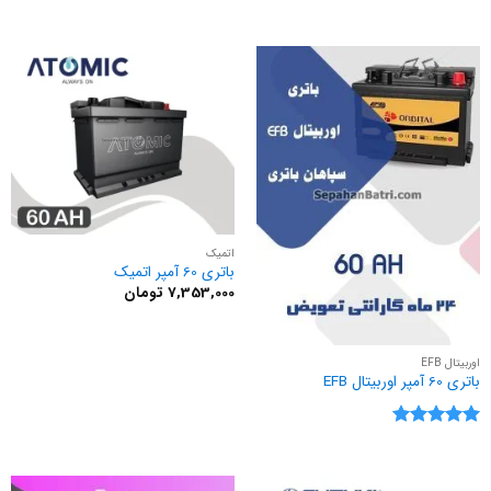
اتمیک
باتری 60 آمپر اتمیک
7,353,000
تومان
اوربیتال EFB
باتری 60 آمپر اوربیتال EFB
نمره
5
از
5