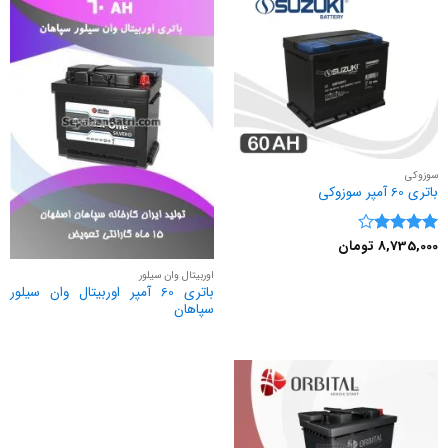
سوزوکی
باتری 60 آمپر سوزوکی
8,735,000
تومان
نمره
4
از 5
اوربیتال وان سیلور
باتری 60 آمپر اوربیتال وان سیلور
سپاهان