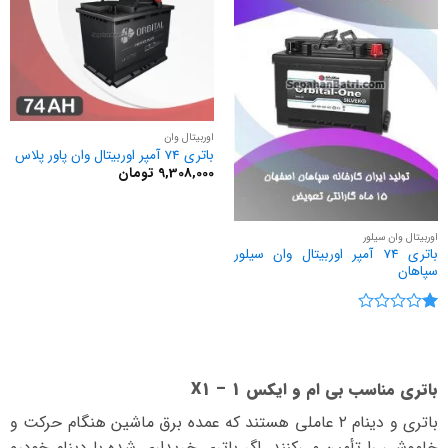
اوربیتال وان
باتری 74 آمپر اوربیتال وان پاور پلاس
9,308,000
تومان
اوربیتال وان سیلور
باتری 74 آمپر اوربیتال وان سیلور
سپاهان
نمره
1
از
5
باتری مناسب بی ام و ایکس 1 – X1
باتری و دینام ۲ عاملی هستند که عمده برق ماشین هنگام حرکت و
خاموشی را تأمین می‌کنند. اگر باتری خریداری شده با دینام خودرو