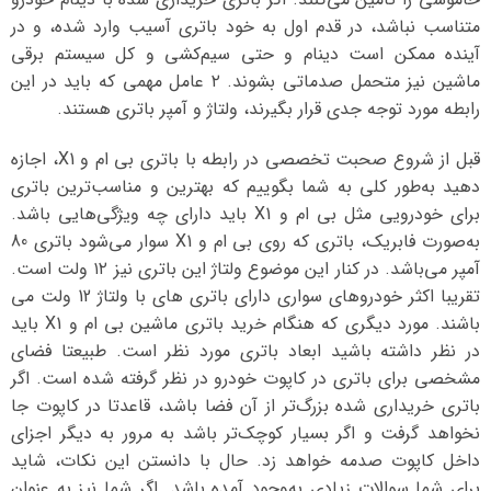
متناسب نباشد، در قدم اول به خود باتری آسیب وارد شده، و در
آینده ممکن است دینام و حتی سیم‌کشی و کل سیستم برقی
ماشین نیز متحمل صدماتی بشوند. ۲ عامل مهمی که باید در این
رابطه مورد توجه جدی قرار بگیرند، ولتاژ و آمپر باتری هستند.
قبل از شروع صحبت تخصصی در رابطه با باتری بی ام و X1، اجازه
دهید به‌طور کلی به شما بگوییم که بهترین و مناسب‌ترین باتری
برای خودرویی مثل بی ام و X1 باید دارای چه ویژگی‌هایی باشد.
به‌صورت فابریک، باتری که روی بی ام و X1 سوار می‌شود باتری 80
آمپر می‌باشد. در کنار این موضوع ولتاژ این باتری نیز ۱۲ ولت است.
تقریبا اکثر خودروهای سواری دارای باتری های با ولتاژ 12 ولت می
باشند. مورد دیگری که هنگام خرید باتری ماشین بی ام و X1 باید
در نظر داشته باشید ابعاد باتری مورد نظر است. طبیعتا فضای
مشخصی برای باتری در کاپوت خودرو در نظر گرفته شده است. اگر
باتری خریداری شده بزرگ‌تر از آن فضا باشد، قاعدتا در کاپوت جا
نخواهد گرفت و اگر بسیار کوچک‌تر باشد به مرور به دیگر اجزای
داخل کاپوت صدمه خواهد زد. حال با دانستن این نکات، شاید
برای شما سوالات زیادی به‌وجود آمده باشد. اگر شما نیز به عنوان