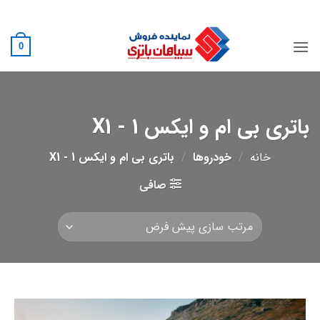
Ski
02188882222
t
conten
0
باتری بی ام و ایکس 1 - X1
خانه
/
خودروها
/
باتری بی ام و ایکس 1 - X1
صافی