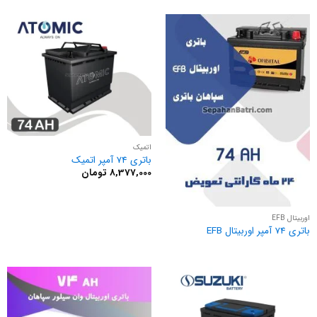
اتمیک
باتری 74 آمپر اتمیک
8,377,000
تومان
اوربیتال EFB
باتری 74 آمپر اوربیتال EFB