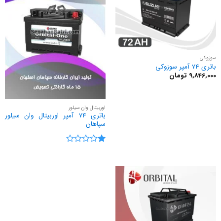
سوزوکی
باتری 74 آمپر سوزوکی
9,846,000
تومان
اوربیتال وان سیلور
باتری 74 آمپر اوربیتال وان سیلور
سپاهان
نمره
1
از
5