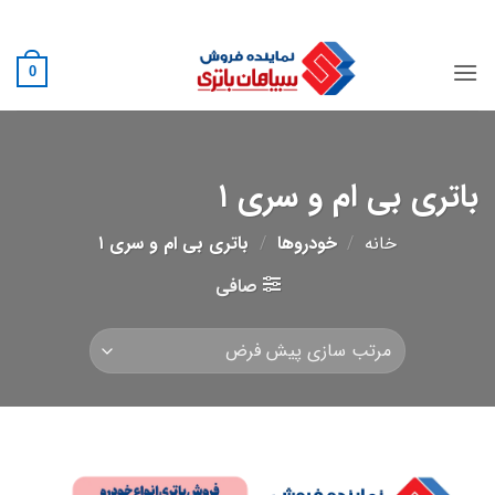
Ski
02188882222
t
conten
0
باتری بی ام و سری ۱
خانه
/
خودروها
/
باتری بی ام و سری ۱
صافی