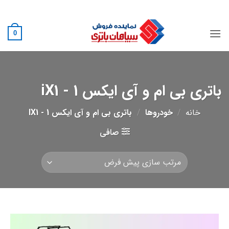
Ski
02188882222
t
conten
0
باتری بی ام و آی ایکس 1 - iX1
خانه
/
خودروها
/
باتری بی ام و آی ایکس 1 - IX1
صافی