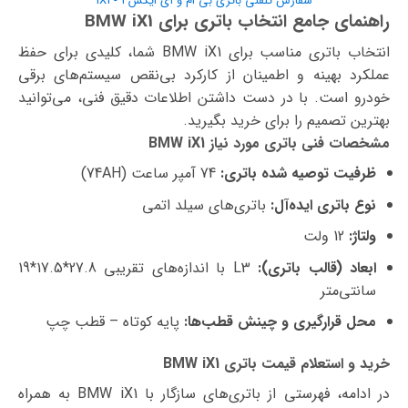
سفارش تلفنی باتری بی ام و آی ایکس 1 - iX1
راهنمای جامع انتخاب باتری برای BMW iX1
انتخاب باتری مناسب برای BMW iX1 شما، کلیدی برای حفظ
عملکرد بهینه و اطمینان از کارکرد بی‌نقص سیستم‌های برقی
خودرو است. با در دست داشتن اطلاعات دقیق فنی، می‌توانید
بهترین تصمیم را برای خرید بگیرید.
مشخصات فنی باتری مورد نیاز BMW iX1
ظرفیت توصیه شده باتری:
74 آمپر ساعت (74AH)
نوع باتری ایده‌آل:
باتری‌های سیلد اتمی
ولتاژ:
12 ولت
ابعاد (قالب باتری):
L3 با اندازه‌های تقریبی 27.8*17.5*19
سانتی‌متر
محل قرارگیری و چینش قطب‌ها:
پایه کوتاه – قطب چپ
خرید و استعلام قیمت باتری BMW iX1
در ادامه، فهرستی از باتری‌های سازگار با BMW iX1 به همراه