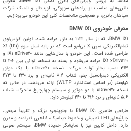
مقاله، به بررسی ویژگی‌های باتری کمکی BMW iX1، معرفی
باتری‌های مناسب از برندهای سوزوکی، اوربیتال و اتمیک شرکت
سپاهان باتری، و همچنین مشخصات کلی این خودرو می‌پردازیم.
معرفی خودروی BMW iX1
BMW iX1، که از سال 2022 به بازار عرضه شده، اولین کراس‌اوور
تمام‌الکتریکی سری X بی‌ام‌و است که بر پایه نسل سوم X1 (U11)
طراحی شده است. این خودرو با مدل‌هایی مانند iX1 eDrive20 و
iX1 xDrive30 عرضه می‌شود و بسته به نسخه، توانی بین 204 تا
313 اسب بخار تولید می‌کند. نسخه eDrive20 با یک موتور
الکتریکی دیفرانسیل جلو، شتاب 8.6 ثانیه‌ای و برد 430 تا 473
کیلومتر (بر اساس استاندارد WLTP) ارائه می‌دهد، در حالی که
نسخه xDrive30 با دو موتور و سیستم چهارچرخ متحرک، شتاب
5.6 ثانیه‌ای و برد 416 تا 440 کیلومتر دارد.
طراحی ظاهری BMW iX1 با جلوپنجره بزرگ و تقریباً مربعی،
چراغ‌های LED تطبیقی و خطوط دینامیک، ظاهری قدرتمند و مدرن
دارد. داخل کابین نیز با نمایشگر خمیده BMW، سیستم صوتی