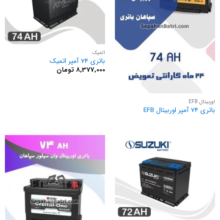
اتمیک
باتری 74 آمپر اتمیک
8,377,000
تومان
اوربیتال EFB
باتری 74 آمپر اوربیتال EFB