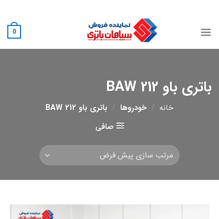
Ski
02188882222
t
conten
0
باتری باو BAW 212
خانه
/
خودروها
/
باتری باو BAW 212
صافی