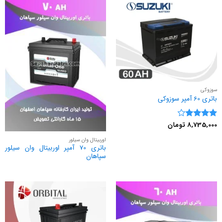
سوزوکی
باتری 60 آمپر سوزوکی
8,735,000
تومان
نمره
4
از 5
اوربیتال وان سیلور
باتری 70 آمپر اوربیتال وان سیلور
سپاهان