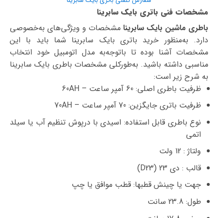
سفارش تلفنی باتری بایک سابرینا
مشخصات فنی باتری بایک سابرینا
باطری ماشین بایک سابرینا
مشخصات و ویژگی‌های به‌خصوصی
دارد. به‌منظور خرید باتری بایک سابرینا شما باید با این
مشخصات آشنا بوده تا با‌توجه‌به مدل اتومبیل خود انتخاب
مناسبی داشته باشید. به‌طورکلی مشخصات باطری بایک سابرینا
به شرح زیر است:
ظرفیت باطری اصلی: 60 آمپر ساعت – 60AH
ظرفیت باتری جایگزین: 70 آمپر ساعت – 70AH
نوع باطری قابل استفاده: اسیدی با درپوش تنظیم آب یا سیلد
اتمی
ولتاژ : 12 ولت
قالب : دی 23 (D23)
جهت یا چینش قطبها: قطب موافق یا چپ
طول: 23.8 سانت