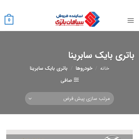
Ski
02188882222
t
conten
0
باتری بایک سابرینا
خانه
/
خودروها
/
باتری بایک سابرینا
صافی