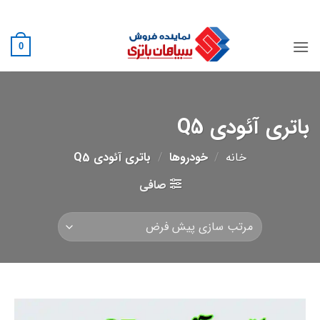
Ski
02188882222
t
conten
0
باتری آئودی Q5
خانه
/
خودروها
/
باتری آئودی Q5
صافی