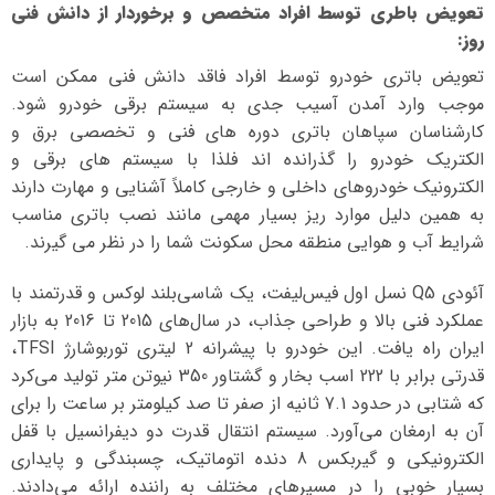
تعویض باطری توسط افراد متخصص و برخوردار از دانش فنی
روز
:
تعویض باتری خودرو توسط افراد فاقد دانش فنی ممکن است
موجب وارد آمدن آسیب جدی به سیستم برقی خودرو شود.
کارشناسان سپاهان باتری دوره های فنی و تخصصی برق و
الکتریک خودرو را گذرانده اند فلذا با سیستم های برقی و
الکترونیک خودروهای داخلی و خارجی کاملاً آشنایی و مهارت دارند
به همین دلیل موارد ریز بسیار مهمی مانند نصب باتری مناسب
شرایط آب و هوایی منطقه محل سکونت شما را در نظر می گیرند.
آئودی Q5 نسل اول فیس‌لیفت، یک شاسی‌بلند لوکس و قدرتمند با
عملکرد فنی بالا و طراحی جذاب، در سال‌های 2015 تا 2016 به بازار
ایران راه یافت. این خودرو با پیشرانه 2 لیتری توربوشارژ TFSI،
قدرتی برابر با 222 اسب بخار و گشتاور 350 نیوتن متر تولید می‌کرد
که شتابی در حدود 7.1 ثانیه از صفر تا صد کیلومتر بر ساعت را برای
آن به ارمغان می‌آورد. سیستم انتقال قدرت دو دیفرانسیل با قفل
الکترونیکی و گیربکس 8 دنده اتوماتیک، چسبندگی و پایداری
بسیار خوبی را در مسیرهای مختلف به راننده ارائه می‌دادند.