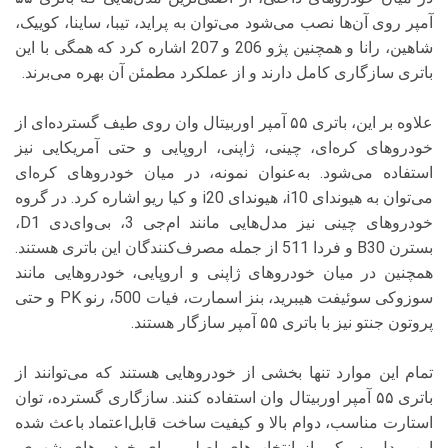
آمپر روی آن‌ها نصب می‌شود می‌توان به پراید، تیبا، ساینا، کوییک،
شاهین، رانا و همچنین پژو 206 و 207 اشاره کرد که همگی با این
باتری سازگاری کامل دارند و از عملکرد مطمئن آن بهره می‌برند.
علاوه بر این، باتری ۵۵ آمپر اوربیتال وان روی طیف گسترده‌ای از
خودروهای کره‌ای، چینی، ژاپنی، اروپایی و حتی آمریکایی نیز
استفاده می‌شود. به‌عنوان نمونه، در میان خودروهای کره‌ای
می‌توان به هیوندای i10، هیوندای i20 و کیا ریو اشاره کرد. در گروه
خودروهای چینی نیز مدل‌هایی مانند ام‌جی 3، بی‌وای‌دی D1،
بسترن B30 و فردا 511 از جمله مصرف‌کنندگان این باتری هستند.
همچنین در میان خودروهای ژاپنی و اروپایی، خودروهایی مانند
سوزوکی سوئیفت هیبرید، بنز اسمارت، فیات 500، رنو PK و حتی
پروتون جنتو نیز با باتری ۵۵ آمپر سازگار هستند.
تمام این موارد تنها بخشی از خودروهایی هستند که می‌توانند از
باتری ۵۵ آمپر اوربیتال وان استفاده کنند. سازگاری گسترده، توان
استارت مناسب، دوام بالا و کیفیت ساخت قابل‌اعتماد باعث شده
این مدل به یکی از انتخاب‌های اصلی برای خودروهای شهری،