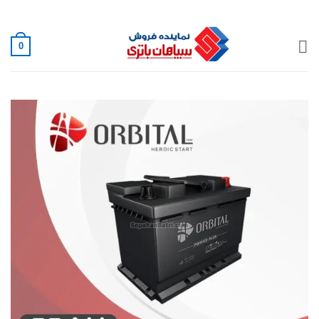
Ski
02188882222
t
conten
0