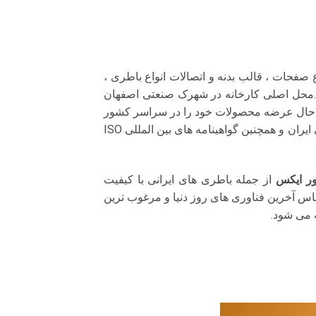
ی تهیه و تولید انواع صفحات ، قالب بدنه و اتصالات انواع باطری ،
مود.محل اصلی کارخانه در شهرک صنعتی اصفهان
و 750 نماینده خدمات پس از فروش و بیش از 300 نمایندگی فروش در حال عرضه محصولات خود را در سراسر کشور
می باشد. سپاهان باتری علاوه بر دریافت نشان صنعت سبز از سازمان محیط زیست کشور دارای نشان استاندارد ملی ایران و همچنین گواهینامه های بین المللی ISO
ور ایکس
از جمله باطری های ایرانی با کیفیت
ساس آخرین فناوری های روز دنیا و مرغوب ترین
 می شود.