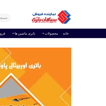
Ski
فروش آنلاین باتری
قیمت باتری ماشین
امداد باتر
t
conten
جستجو
برای:
خانه
محصولات
باتری ماشین ها
فرو