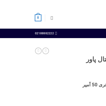
0
02188882222
ربیتال پاور
فروش اینترنتی سپاهان باتری 50 آمپر