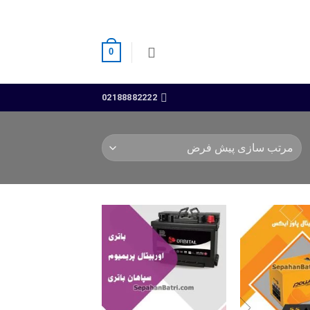
0
02188882222