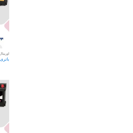
اوربیتال FB
باتری 70 آمپر اوربیتال B