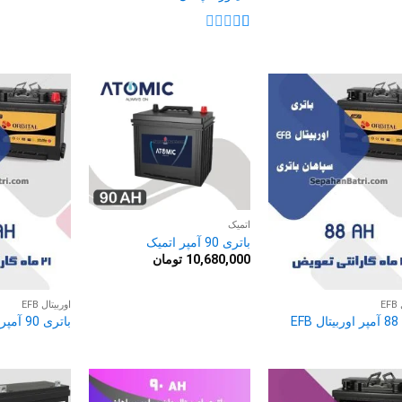
نمره
1
از
5
اتمیک
باتری 90 آمپر اتمیک
10,680,000
تومان
E
اوربیتال EFB
EF
باتری 90 آمپر اوربیتال EFB