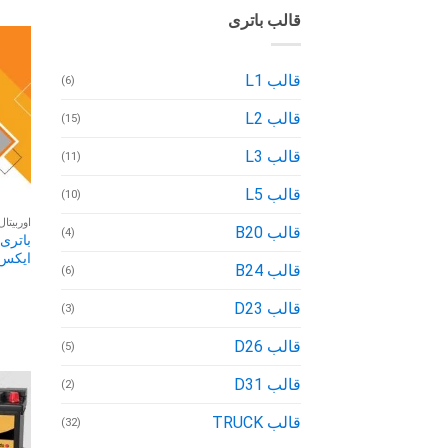
قالب باتری
قالب L1
(6)
قالب L2
(15)
قالب L3
(11)
قالب L5
(10)
اوربیتا
قالب B20
(4)
ایکس
قالب B24
(6)
قالب D23
(3)
قالب D26
(5)
قالب D31
(2)
قالب TRUCK
(32)