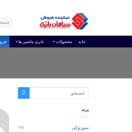
Ski
فروش آنلاین باتری
قیمت باتری ماشین
امداد باتر
t
conten
جستجو
برای:
خانه
محصولات
باتری ماشین ها
فرو
برند
سوزوکی
(16)