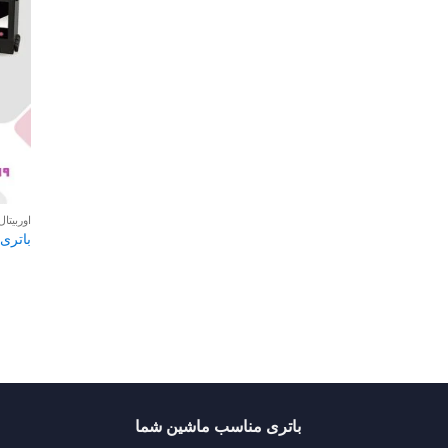
اوربیتال
باتری 90 آمپر اوربیتال پریم
باتری مناسب ماشین شما