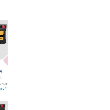
اوربیتال FB
باتری 88 آمپر اوربیتال B