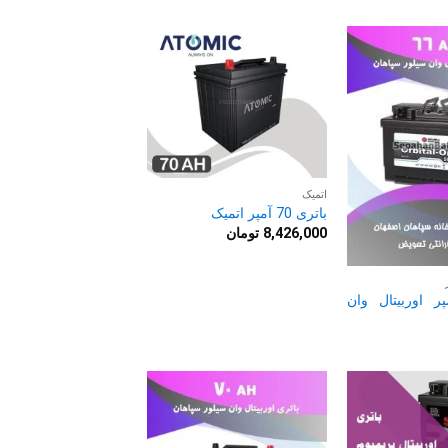
اتمیک
باتری 70 آمپر اتمیک
8,426,000
تومان
 66 آمپر اوربیتال وان