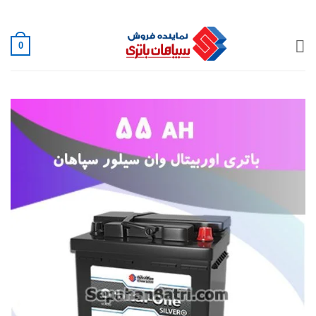
Ski
02188882222
t
conten
0