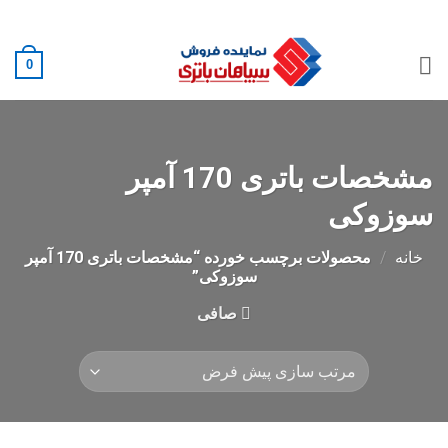
Ski
02188882222
t
conten
0
مشخصات باتری 170 آمپر
سوزوکی
خانه
/
محصولات برچسب خورده “مشخصات باتری 170 آمپر
سوزوکی”
صافی