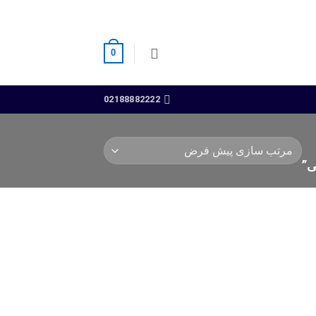
0
02188882222