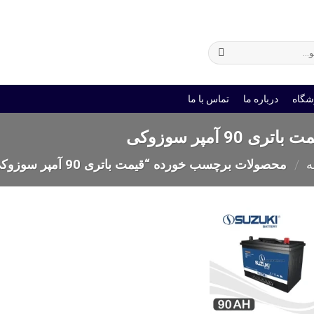
ی
باتری یو پی اس
شگاه
درباره ما
تماس با ما
باتری 90 آمپر سوزوکی
ه
/
محصولات برچسب خورده “قیمت باتری 90 آمپر سوزوکی”