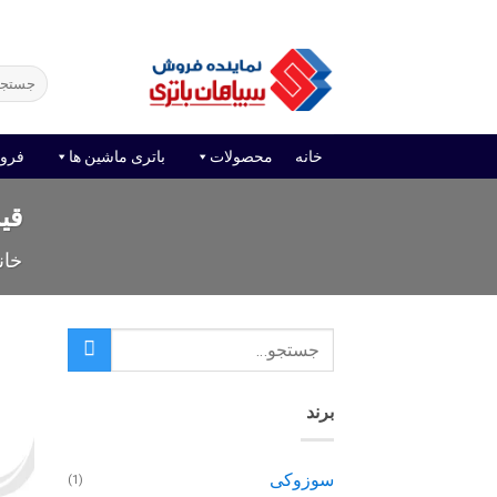
Ski
فروش آنلاین باتری
قیمت باتری ماشین
امداد باتر
t
conten
جستجو
برای:
خانه
محصولات
باتری ماشین ها
فرو
قیمت 
خان
برند
سوزوکی
(1)