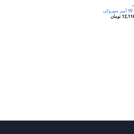
ی
کی
12,11
تومان