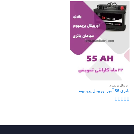
اوربیتال پریمیوم
باتری 55 آمپر اوربیتال پریمیوم
نمره
1
از
5