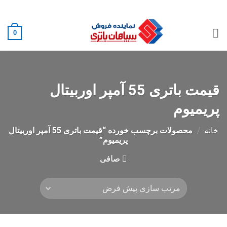
Ski
02188882222
t
conten
0
قیمت باتری 55 آمپر اوربیتال
پریمیوم
خانه
/
محصولات برچسب خورده “قیمت باتری 55 آمپر اوربیتال
پریمیوم”
صافی