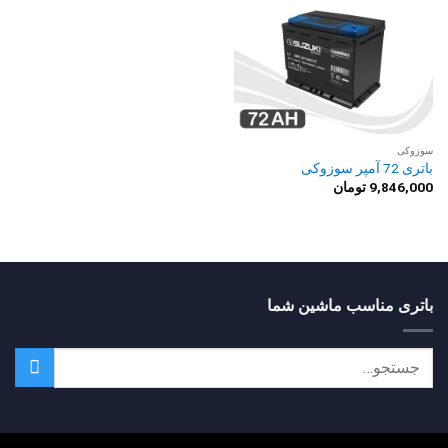
سوزوکی
باتری 72 آمپر سوزوکی
9,846,000
تومان
باتری مناسب ماشین شما