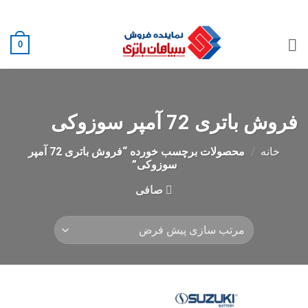
Ski
02188882222
t
conten
0
فروش باتری 72 آمپر سوزوکی
خانه
/
محصولات برچسب خورده “فروش باتری 72 آمپر
سوزوکی”
صافی