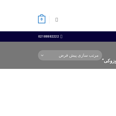
0
02188882222