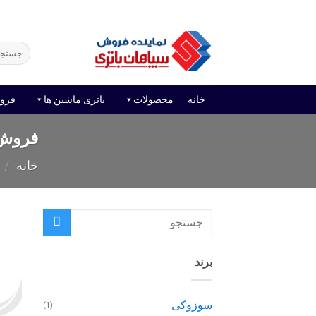
Ski
فروش آنلاین باتری
قیمت باتری ماشین
امداد باتر
t
conten
جستجو
برای:
خانه
محصولات
باتری ماشین ها
فرو
فروش اینت
خانه
/
برند
سوزوکی
(1)