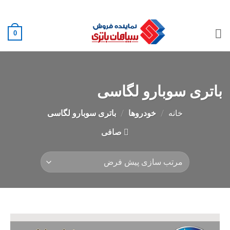
Ski
02188882222
t
conten
0
باتری سوبارو لگاسی
خانه
/
خودروها
/
باتری سوبارو لگاسی
صافی