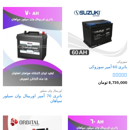
سوزوکی
باتری 60 آمپر سوزوکی
نمره
4
از
8,735,000
تومان
5
اوربیتال وان سیلور
باتری 70 آمپر اوربیتال وان سیلور
سپاهان