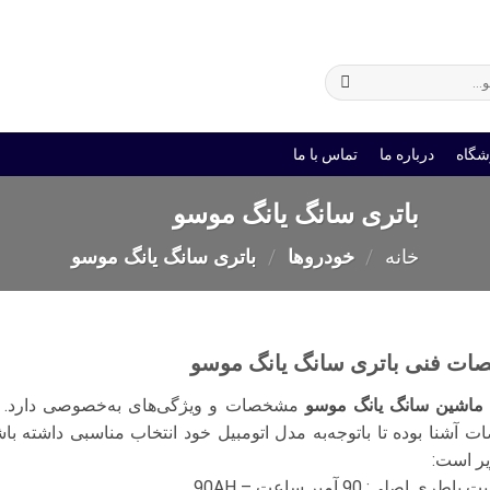
ی
باتری یو پی اس
شگاه
درباره ما
تماس با ما
باتری سانگ یانگ موسو
خانه
/
خودروها
/
باتری سانگ یانگ موسو
ت فنی باتری سانگ یانگ موسو
ماشین سانگ یانگ موسو
مشخصات و ویژگی‌های به‌خصوصی دارد. به‌
 آشنا بوده تا با‌توجه‌به مدل اتومبیل خود انتخاب مناسبی داشته 
ر است:
طری اصلی: 90 آمپر ساعت – 90AH