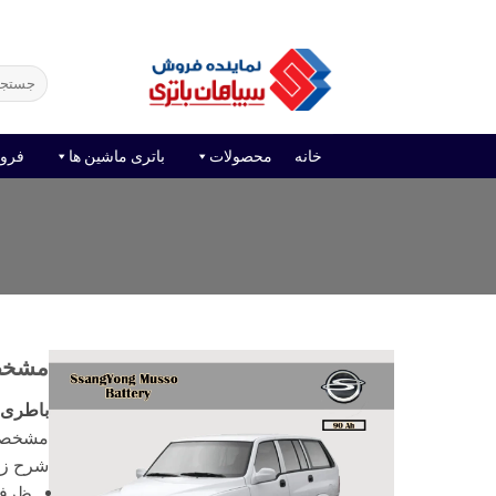
Ski
فروش آنلاین باتری
قیمت باتری ماشین
امداد باتر
t
conten
جستجو
برای:
خانه
محصولات
باتری ماشین ها
فرو
مشخصا
باطری 
مشخصات
شرح زی
ظرفیت با