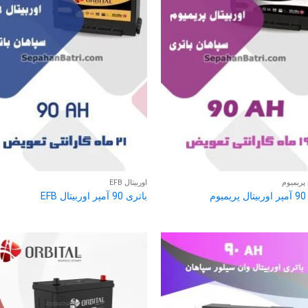
 پریمیوم
اوربیتال EFB
وم
باتری 90 آمپر اوربیتال EFB