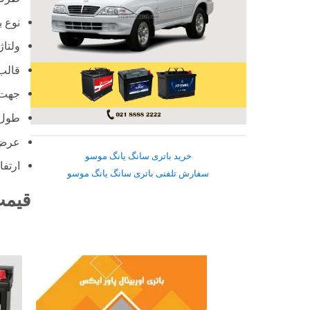
نوع ب
ولتاژ : 12
قالب : د
جهت 
طول: 30.6 س
عرض: 17.5
خرید باتری سانگ یانگ موسو
ارتفاع: 2.5
سفارش تلفنی باتری سانگ یانگ موسو
قیمت