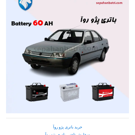
خرید باتری پژو روآ
سفارش تلفنی باتری پژو روآ