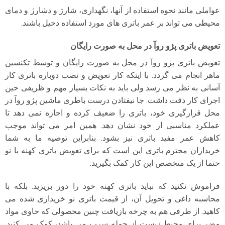
عواملی مانند نحوه استفاده از آنها، نگهداری، شارژ و دشارژ و دمای
محیطی می تواند بر عمر باتری های مورد استفاده دخیل باشند.
تعویض باتری پژو روآ در محل به صورت رایگان
تعویض باتری پژو روآ در محل به صورت رایگان و توسط تکنسین
ماهر انجام می گردد. با اینکه کار تعویض و نصب دوباره باتری کار
آسانی به نظر می رسد ولی باید به نکات بسیار مهم و ظریفی حین
اجرای کار دقت داشت. جا نیفتادن درست باطری ماشین پژو روآ در
محل قرارگیری خود، باتری را ضعیف کرده و اجازه نمی دهد تا
عملکرد مناسبی از خود نشان دهد. همین امر می تواند موجب
کاهش عمر مفید باتری نیز بشود. بنابراین توصیه ما به شما
خریداران محترم باتری این است که برای تعویض باتری کهنه با نو
حتما از یک متخصص این کار کمک بگیرید.
فراموش نکنید که نباید باتری کهنه خود را دور بریزید. بلکه با
محاسبه داغی و تحویل آن، از قیمت باتری نو خریداری شده می
کاهید. از طرفی هم به چرخه بازیافت چنین محصولی که حاوی مواد
مضر برای محیط زیست از جمله سرب می باشد، کمک می کنید.