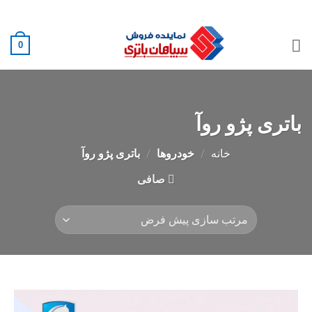
Ski
02188882222
t
conten
0
باتری پژو روآ
خانه
/
خودروها
/
باتری پژو روآ
صافی