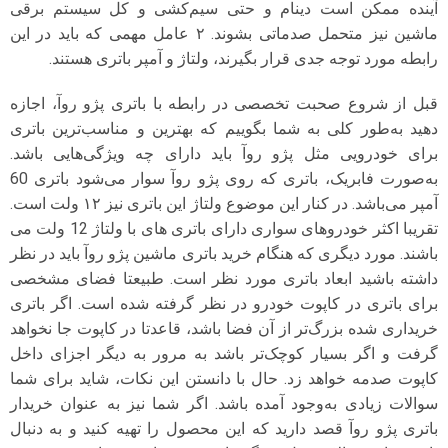
آینده ممکن است دینام و حتی سیم‌کشی و کل سیستم برقی
ماشین نیز متحمل صدماتی بشوند. ۲ عامل مهمی که باید در این
رابطه مورد توجه جدی قرار بگیرند، ولتاژ و آمپر باتری هستند.
قبل از شروع صحبت تخصصی در رابطه با باتری پژو روآ، اجازه
دهید به‌طور کلی به شما بگوییم که بهترین و مناسب‌ترین باتری
برای خودرویی مثل پژو روآ باید دارای چه ویژگی‌هایی باشد.
به‌صورت فابریک، باتری که روی پژو روآ سوار می‌شود باتری 60
آمپر می‌باشد. در کنار این موضوع ولتاژ این باتری نیز ۱۲ ولت است.
تقریبا اکثر خودروهای سواری دارای باتری های با ولتاژ 12 ولت می
باشند. مورد دیگری که هنگام خرید باتری ماشین پژو روآ باید در نظر
داشته باشید ابعاد باتری مورد نظر است. طبیعتا فضای مشخصی
برای باتری در کاپوت خودرو در نظر گرفته شده است. اگر باتری
خریداری شده بزرگ‌تر از آن فضا باشد، قاعدتا در کاپوت جا نخواهد
گرفت و اگر بسیار کوچک‌تر باشد به مرور به دیگر اجزای داخل
کاپوت صدمه خواهد زد. حال با دانستن این نکات، شاید برای شما
سوالات زیادی به‌وجود آمده باشد. اگر شما نیز به عنوان خریدار
باتری پژو روآ قصد دارید که این محصول را تهیه کنید و به دنبال