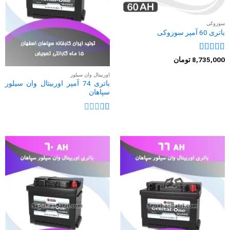
سوزوکی
باتری 60 آمپر سوزوکی
نمره
4
از
8,735,000
تومان
5
اوربیتال وان سیلور
باتری 74 آمپر اوربیتال وان سیلور
سپاهان
نمره
1
از
5