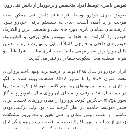
تعویض باطری توسط افراد متخصص و برخوردار از دانش فنی روز
:
تعویض باتری خودرو توسط افراد فاقد دانش فنی ممکن است
موجب وارد آمدن آسیب جدی به سیستم برقی خودرو شود.
کارشناسان سپاهان باتری دوره های فنی و تخصصی برق و الکتریک
خودرو را گذرانده اند فلذا با سیستم های برقی و الکترونیک
خودروهای داخلی و خارجی کاملاً آشنایی و مهارت دارند به همین
دلیل موارد ریز بسیار مهمی مانند نصب باتری مناسب شرایط آب و
هوایی منطقه محل سکونت شما را در نظر می گیرند.
ایران خودرو در سال ۱۳۸۵ تولید و عرضه برند بهبود یافته پژو آردی
تحت عنوان ROA را با موتور OHV، قطعات بهینه شده و الگو
برداری براساس موتورهای روز هم کلاس خود آغاز کرد. تولید روآ
در نیمه سال ۸۸ متوقف و به جای آن روآی سال باموتور پایه گاز
سوز ohvg2 جایگزین گردید.پژو روا از همان روزهای نخست برای
قشر متوسط جامعه در نظر گرفته شده بود ولی ترکیبی بودن
ماشین از نصب موتور پیکان با کمی تغییر باعث بروز مشکلات
زیادی از جمله لرزش اتاق, کیفیت پایین قطعات, عدم هماهنگی اتاق
با موتور محور عقب, صداهای غیرعادی گیربکس و ضعف قدرت و