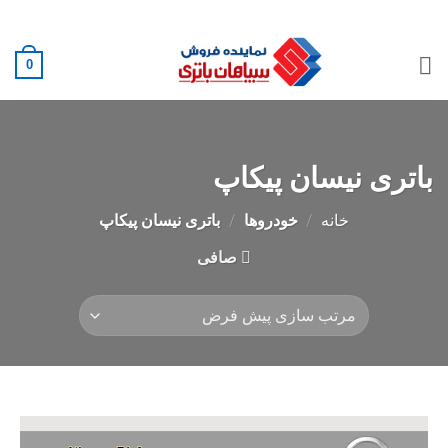
Ski
02188882222
t
conten
0
باتری نیسان پیکاپ
خانه
/
خودروها
/
باتری نیسان پیکاپ
صافی