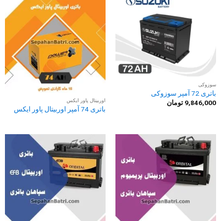
سوزوکی
باتری 72 آمپر سوزوکی
اوربیتال پاور ایکس
9,846,000
تومان
باتری 74 آمپر اوربیتال پاور ایکس