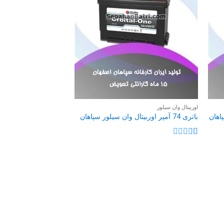
اوربیتال وان سیلور
باتری 74 آمپر اوربیتال وان سیلور سپاهان
نمره
1
از
5