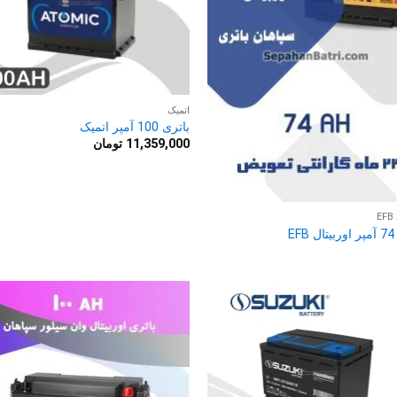
اتمیک
باتری 100 آمپر اتمیک
11,359,000
تومان
E
E