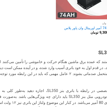
 وان
اس
9,30
تومان
ام ۲ عاملی هستند که عمده برق ماشین هنگام حرکت و خاموشی را تأمین می‌کنند
، در قدم اول به خود باتری آسیب وارد شده، و در آینده ممکن است د
سیستم برقی ماشین نیز متحمل صدماتی بشوند. ۲ عامل مهمی که باید در این ر
قبل از شروع صحبت تخصصی در رابطه با باتری بنز SL350، اج
مناسب‌ترین باتری برای خودرویی مثل بنز SL350 باید دارای چه ویژگی‌هایی
SL350 سوار می‌شود باتری 80