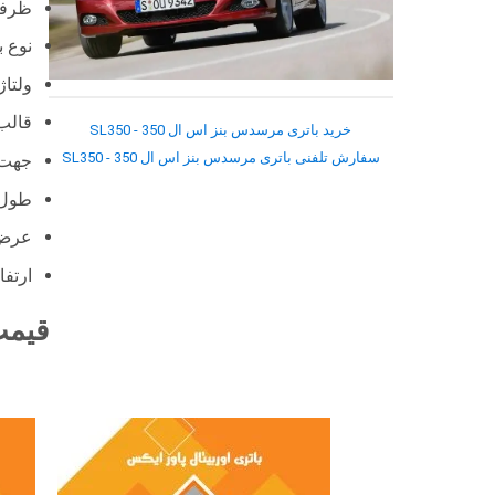
ظرفیت ها
نوع ب
ولتاژ : 12
قالب : ال 4 (L4) –
خرید باتری مرسدس بنز اس ال 350 - SL350
سفارش تلفنی باتری مرسدس بنز اس ال 350 - SL350
جهت 
طول: 31.5 س
عرض: 17.5
ارتفاع: 19
قیمت 