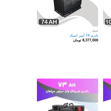
اتمیک
باتری 74 آمپر اتمیک
8,377,000
تومان