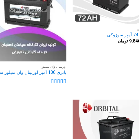
ی
ی
9,84
تومان
اوربیتال وان سیلور
باتری 100 آمپر اوربیتال وان سیلور سپاهان
نمره
1
از
5