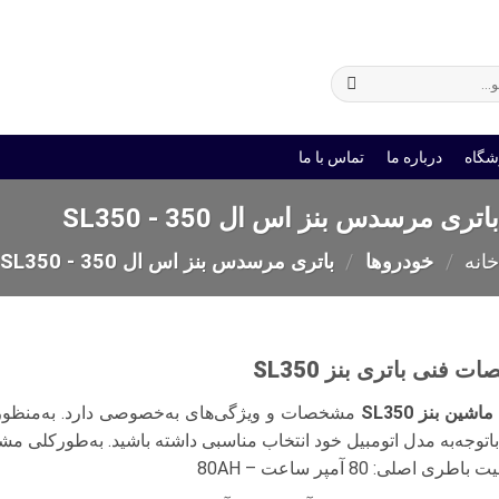
ی
باتری یو پی اس
شگاه
درباره ما
تماس با ما
اتری مرسدس بنز اس ال 350 - SL350
انه
/
خودروها
/
باتری مرسدس بنز اس ال 350 - SL350
 فنی باتری بنز SL350
شین بنز SL350
با‌توجه‌به مدل اتومبیل خود انتخاب مناسبی داشته باشید. به‌طورکلی مشخصات باطری بنز 
طری اصلی: 80 آمپر ساعت – 80AH