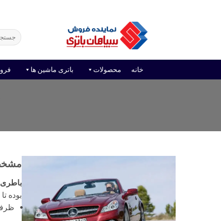
Ski
فروش آنلاین باتری
قیمت باتری ماشین
امداد باتر
t
conten
جستجو
برای:
خانه
محصولات
باتری ماشین ها
فرو
ب
خ
مشخصات
باطری ما
بوده تا 
ظرفیت با