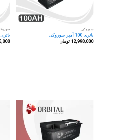
سوزوکی
سوزوک
باتری 100 آمپر سوزوکی
باتری 74 آمپر سوزوک
12,998,000
تومان
6,000