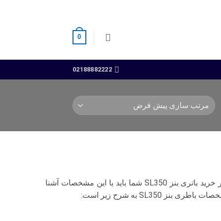
0
02188882222
مشخصات و ویژگی‌های به‌خصوصی دارد. به‌منظور خرید باتری بنز SL350 شما باید با این مشخصات آشنا
SL350 به شرح زیر است: