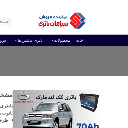
Ski
فروش آنلاین باتری
قیمت باتری ماشین
امداد باتر
t
conten
جستجو
برای:
خانه
محصولات
باتری ماشین ها
فرو
مشخصا
باطری 
با‌توجه
ظرفیت با