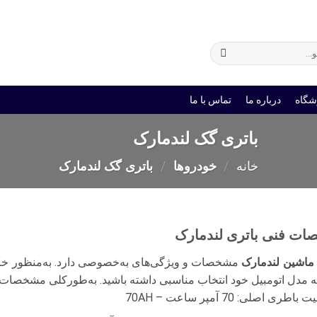
ی
باتری یو پی اس
شگاه
درباره ما
تماس با ما
باتری گک لندمارک
خانه
/
خودروها
/
باتری گک لندمارک
ت فنی باتری لندمارک
ماشین لندمارک
مشخصات و ویژگی‌های به‌خصوصی دارد. به‌منظور خرید 
‌به مدل اتومبیل خود انتخاب مناسبی داشته باشید. به‌طورکلی مشخصا
طری اصلی: 70 آمپر ساعت – 70AH