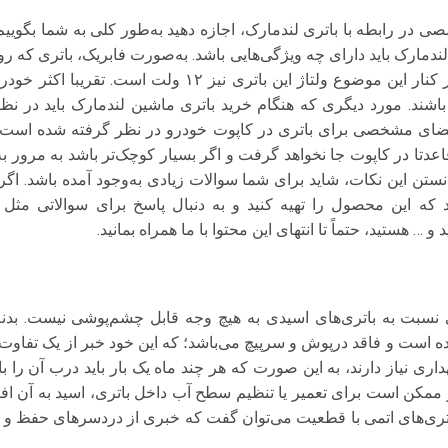
در رابطه با باتری لندمارک، اجازه دهید به‌طور کلی به شما بگوییم 
ندمارک باید دارای چه ویژگی‌هایی باشد. به‌صورت فابریک، باتری که 
باتری 70 آمپر می‌باشد. در کنار این موضوع ولتاژ این باتری نی
ژ 12 ولت می باشند. مورد دیگری که هنگام خرید باتری ماشین لندمارک باید در ن
ضای مشخصی برای باتری در کاپوت خودرو در نظر گرفته شده است. 
قاعدتا در کاپوت جا نخواهد گرفت و اگر بسیار کوچک‌تر باشد به مرور ب
نستن این نکات، شاید برای شما سوالات زیادی به‌وجود آمده باشد. اگر 
 که این محصول را تهیه کنید و به دنبال پاسخ برای سوالاتی مثل و
 … هستید، حتماً تا انتهای این محتوا با ما همراه بمانید.
ی نسبت به باتری‌های اسیدی به هیچ وجه قابل چشم‌پوشی نیست. بدنه
ه است و فاقد درپوش و سرپیچ می‌باشد؛ که این خود خبر از یک تفاوت 
اری نیاز دارند، به این صورت که هر چند ماه یک بار باید درب آن را 
 ممکن است برای تعمیر یا تنظیم سطح آب داخل باتری، اسید به آن افز
باتری‌های اتمی با قطعیت می‌توان گفت که خبری از دردسرهای حفظ و ن