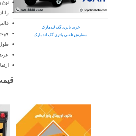
نوع ب
ولتاژ : 12
قالب : د
خرید باتری گک لندمارک
جهت 
سفارش تلفنی باتری گک لندمارک
طول: 25.7 س
عرض: 17.6
ارتفاع: 2.5
قیمت