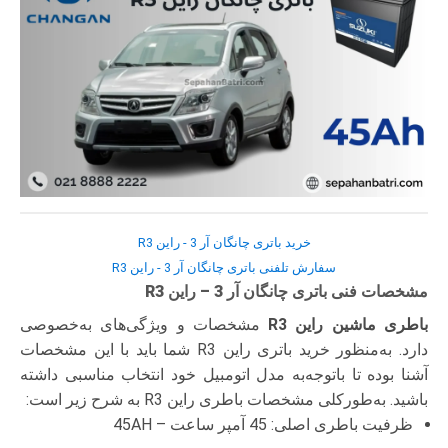
خرید باتری چانگان آر 3 - راین R3
سفارش تلفنی باتری چانگان آر 3 - راین R3
مشخصات فنی باتری چانگان آر 3 – راین R3
باطری ماشین راین R3
مشخصات و ویژگی‌های به‌خصوصی
دارد. به‌منظور خرید باتری راین R3 شما باید با این مشخصات
آشنا بوده تا با‌توجه‌به مدل اتومبیل خود انتخاب مناسبی داشته
باشید. به‌طورکلی مشخصات باطری راین R3 به شرح زیر است:
ظرفیت باطری اصلی: 45 آمپر ساعت – 45AH