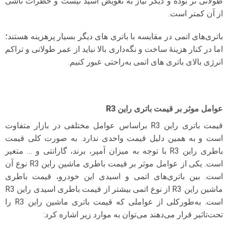
طولانی تر بوده و دیگر نیاز به تعویض اسید نیست و خطرات ناشی
از آن کمتر است.
باتری‌های اتمی در مقایسه با باتری‌ های دیگر بسیار پرهزینه هستند؛
اما در کنار هزینهٔ ساخت و نگه‌داری بالا نباید از عمر طولانی و تراکم
انرژی بالای باتری‌ های اتمی به‌راحتی عبور کنیم.
عوامل موثر بر قیمت باتری راین R3
قیمت باتری راین R3 بر‌اساس عوامل مختلفی در بازار متفاوت
است و به همین دلیل قیمت واحدی ندارد. به صورت کلی قیمت
باطری راین R3 با توجه به میزان آمپر، برند، گارانتی و … متغیر
است. یکی از عوامل موثر بر قیمت باطری ماشین راین R3 نوع آن
است. بین باتری‌های اتمی و اسیدی این خودرو، قیمت باطری
ماشین راین R3 از نوع اتمی بیشتر از قیمت باطری اسیدی راین R3
است. به‌طورکلی از عواملی که قیمت باتری ماشین راین R3 را
تحت‌تاثیر قرار می‌دهند می‌توان به موارد زیر اشاره کرد: