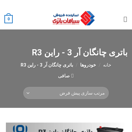
Ski
02188882222
t
conten
0
باتری چانگان آر 3 - راین R3
خانه
/
خودروها
/
باتری چانگان آر 3 - راین R3
صافی