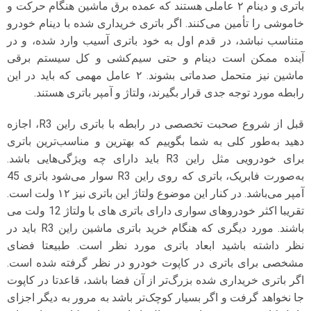
باتری و دینام ۲ عاملی هستند که عمده برق ماشین هنگام حرکت و
خاموشی را تأمین می‌کنند. اگر باتری خریداری شده با دینام خودرو
متناسب نباشد، در قدم اول به خود باتری آسیب وارد شده، و در
آینده ممکن است دینام و حتی سیم‌کشی و کل سیستم برقی
ماشین نیز متحمل صدماتی بشوند. ۲ عامل مهمی که باید در این
رابطه مورد توجه جدی قرار بگیرند، ولتاژ و آمپر باتری هستند.
قبل از شروع صحبت تخصصی در رابطه با باتری راین R3، اجازه
دهید به‌طور کلی به شما بگوییم که بهترین و مناسب‌ترین باتری
برای خودرویی مثل راین R3 باید دارای چه ویژگی‌هایی باشد.
به‌صورت فابریک، باتری که روی راین R3 سوار می‌شود باتری 45
آمپر می‌باشد. در کنار این موضوع ولتاژ این باتری نیز ۱۲ ولت است.
تقریبا اکثر خودروهای سواری دارای باتری های با ولتاژ 12 ولت می
باشند. مورد دیگری که هنگام خرید باتری ماشین راین R3 باید در
نظر داشته باشید ابعاد باتری مورد نظر است. طبیعتا فضای
مشخصی برای باتری در کاپوت خودرو در نظر گرفته شده است.
اگر باتری خریداری شده بزرگ‌تر از آن فضا باشد، قاعدتا در کاپوت
جا نخواهد گرفت و اگر بسیار کوچک‌تر باشد به مرور به دیگر اجزای