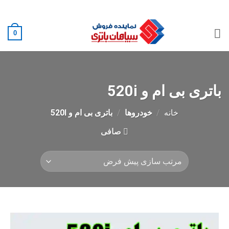
Ski
02188882222
t
conten
0
باتری بی ام و 520i
خانه
/
خودروها
/
باتری بی ام و 520I
صافی