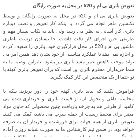
تعویض باتری بی ام و 520 در محل به صورت رایگان
تعویض باتری بی ام و 520 در محل به صورت رایگان و توسط
تکنسین ماهر انجام می گردد. با اینکه کار تعویض و نصب دوباره
باتری کار آسانی به نظر می رسد ولی باید به نکات بسیار مهم و
ظریفی حین اجرای کار دقت داشت. جا نیفتادن درست باطری
ماشین بی ام و 520 در محل قرارگیری خود، باتری را ضعیف کرده
و اجازه نمی دهد تا عملکرد مناسبی از خود نشان دهد. همین امر می
تواند موجب کاهش عمر مفید باتری نیز بشود. بنابراین توصیه ما به
شما خریداران محترم باتری این است که برای تعویض باتری کهنه با
نو حتما از یک متخصص این کار کمک بگیرید.
فراموش نکنید که نباید باتری کهنه خود را دور بریزید. بلکه با
محاسبه داغی و تحویل آن، از قیمت باتری نو خریداری شده می
کاهید. از طرفی هم به چرخه بازیافت چنین محصولی که حاوی مواد
مضر برای محیط زیست از جمله سرب می باشد، کمک می کنید.
تعویض باتری از همه جهات برای فروشنده و خریدار آن به صرفه
خواهد بود. در ضمن تیم کارشناس ما به صورت شبانه روزی آماده
پاسخگویی به سوالات شما در مورد نصب باتری بی ام و 520 هستند.