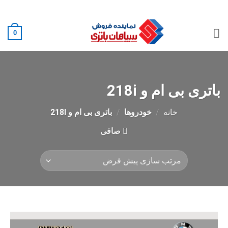
Ski
02188882222
t
conten
0
باتری بی ام و 218i
خانه
/
خودروها
/
باتری بی ام و 218I
صافی