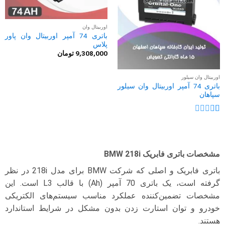
اوربیتال وان
باتری 74 آمپر اوربیتال وان پاور
پلاس
9,308,000
تومان
اوربیتال وان سیلور
باتری 74 آمپر اوربیتال وان سیلور
سپاهان
نمره
1
از
5
مشخصات باتری فابریک BMW 218i
باتری فابریک و اصلی که شرکت BMW برای مدل 218i در نظر
گرفته است، یک باتری 70 آمپر (Ah) با قالب L3 است. این
مشخصات تضمین‌کننده عملکرد مناسب سیستم‌های الکتریکی
خودرو و توان استارت زدن بدون مشکل در شرایط استاندارد
هستند.