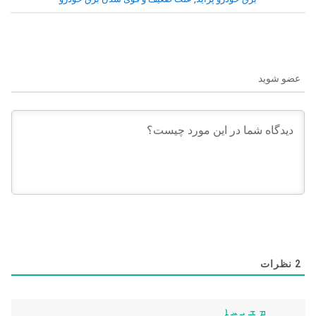
عضو شوید
2
نظرات
ܡ ܫ ܝ ܚ ܐ