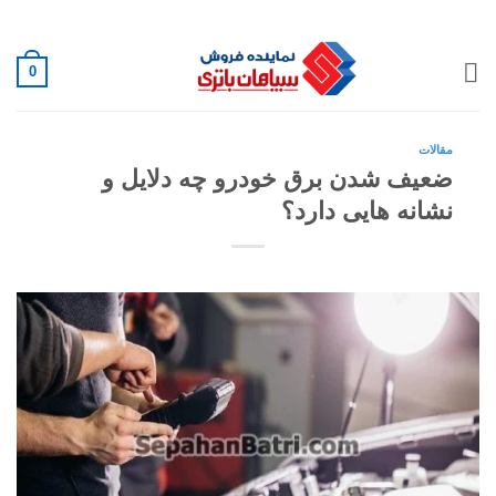
Ski
02188882222
t
conten
0
مقالات
ضعیف شدن برق خودرو چه دلایل و
نشانه هایی دارد؟