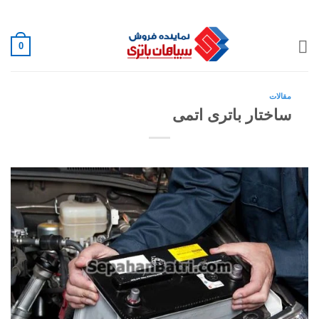
Ski
02188882222
t
conten
0
مقالات
ساختار باتری اتمی