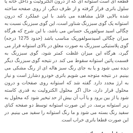
قطعه ای است استوانه ای که از درون الکترولیت و داخل خانه یا
سلول باتری قرار گرفته و از طرف دیگر، از روی صفحه ساخته
شده بالایی قابل مشاهده می باشد. با این عملکرد که درون
استوانه یک گوی سبزرنگ شناور است، این گوی سبزرنگ نسبت به
چگالی اسید سولفوریک حساس می باشد، با این شرح که هرگاه
میزان چگالی اسیدسولفوریک مناسب باشد (حدود 1275 درجه)
گوی پلاستیکی سبزرنگ به صورت معلق در بالای استوانه قرار می
گیرد، هرگاه این میزان غلظت کمتر شود، گوی سبزرنگ به
قسمت پائین استوانه سقوط می کند. در نتیجه گوی سبزرنگ دیگر
دیده نمی شود و یا به جای رنگ سبز هاله ای از رنگ مشکی می
بینیم. در نتیجه متوجه می شویم باتری خودرو دشارژ است و نیاز
به ارژ مجدد دارد. گفته شد که استوانه روی صفحات و درون
محلول قرار دارد، حال اگر محلول الکترولیت به قدری کاسته
شود یا از بین برود و یا آب آن بیش از حد تبخیر شود که محلول به
زیر استوانه برسد، در این صورت استوانه توسط دو صفحه کنای
سفید رنگ بسته می شود و ما رنگ استوانه را سفید می بینیم. در
این صورت قطعا باتری خراب است.